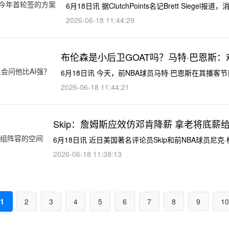
6月18日讯 据ClutchPoints名记Brett Sieg
2026-06-18 11:44:29
布伦森是小后卫GOAT吗？马特·巴恩斯：
6月18日讯 今天，前NBA球员马特·巴恩斯在其播客节目《
2026-06-18 11:44:21
Skip：詹姆斯应效仿邓肯降薪 拿老将底
6月18日讯 近日美国著名评论员Skip和前NBA球员尼克
2026-06-18 11:38:13
1
2
3
4
5
6
7
8
9
10