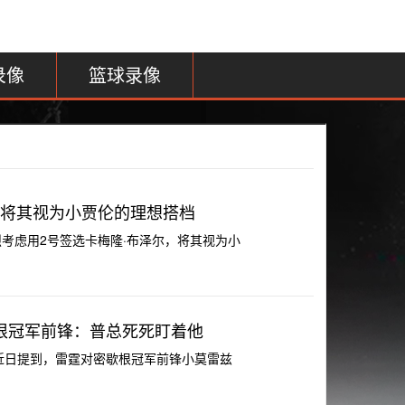
录像
篮球录像
 将其视为小贾伦的理想搭档
在强烈考虑用2号签选卡梅隆·布泽尔，将其视为小
根冠军前锋：普总死死盯着他
nham近日提到，雷霆对密歇根冠军前锋小莫雷兹