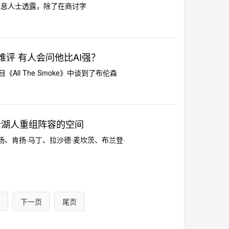
el报道，消息人士透露，除了在商讨字
难评 有人会问他比AI强？
All The Smoke》中谈到了布伦森
薪给湖人重组阵容的空间
·杨、肯扬·马丁、拉沙德·麦坎茨、布兰登·
下一页
尾页