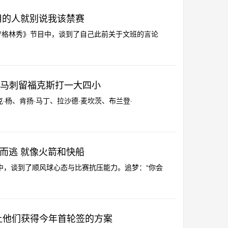
用的人就别说我该禁赛
追梦格林秀》节目中，谈到了自己此前关于文班的言论
议马刺留福克斯打一大四小
尼克·杨、肯扬·马丁、拉沙德·麦坎茨、布兰登·
而逃 就像火箭和快船
目中，谈到了顺风球心态与比赛抗压能力。追梦：“你会
让他们获得今年首轮签的方案