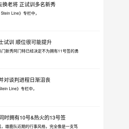
去换老将 正试训多名新秀
Stein Line》专栏中，
勇士试训 顺位很可能提升
乐透热门新秀阿门特已经决定不为拥有11号签的勇
 并对谈判进程日渐沮丧
tein Line》专栏中，
将同时拥有10号&热火的13号签
息人士透露，雄鹿队近期的行事风格，完全像是一支笃