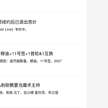
愿续约后已退出竞价
ein Line》专栏中，
迪+11号签+1首轮&1互换
鹈鹕得到：波杰姆斯基，穆迪，11号签，2027
马刺助教要当魔术主帅
·杨、肯扬·马丁、拉沙德·麦坎茨、布兰登·