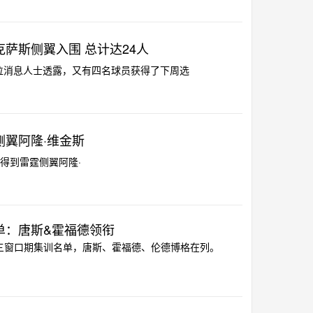
克萨斯侧翼入围 总计达24人
道，多位消息人士透露，又有四名球员获得了下周选
霆侧翼阿隆·维金斯
篮网有意得到雷霆侧翼阿隆·
单：唐斯&霍福德领衔
第三窗口期集训名单，唐斯、霍福德、伦德博格在列。