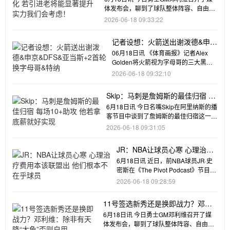
体发布会，聊到了球队整体阵容、自由球
员市场和NBA选秀等多个
2026-06-18 09:33:22
记者设想：火箭送出谢泼德&申京
&DFS&亚当斯+2首轮 换字母哥&
06月18日讯 《体育画报》记者Alex
特纳
Golden将火箭视为字母哥的三大黑马
下家之一（独行侠、鹈
2026-06-18 09:32:10
Skip：马刺是詹姆斯的最佳归宿 每
场10+助攻 他若拿底薪就好实现
6月18日讯 今日名嘴Skip在阿里纳斯的播
客节目中谈到了詹姆斯的最佳归宿这一话
题。“勒布朗·詹姆斯
2026-06-18 09:31:05
JR：NBA让球员心寒 心理治疗
费用本该联盟出 他们根本不在
6月18日讯 近日，前NBA球员JR·史
乎球员
密斯在《The Pivot Podcast》节目
中，谈到了自
2026-06-18 09:28:59
11号签选新秀还是换即战力？邓利
维：除非有天降“大鱼”否则自用
6月18日讯 今日勇士GM邓利维召开了媒
体发布会，聊到了球队整体阵容、自由球