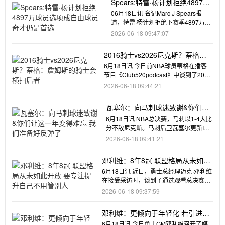
Spears:特雷·杨计划拒绝4897万
球员选项成自由球员 奇才仍是首
06月18日讯 名记Marc J Spears报
选
道，特雷·杨计划拒绝下赛季4897万美
元球员选项，将
2026-06-18 09:47:07
2016骑士vs2026尼克斯？蒂格：
詹姆斯的骑士会横扫后者
6月18日讯 今日前NBA球员蒂格在播客
节目《Club520podcast》中谈到了2016
年夺冠的
2026-06-18 09:44:21
瓦塞尔：向马刺球迷致谢&你们让
这一年变得难忘 我们准备好反弹
6月18日讯 NBA总决赛，马刺以1-4大比
了
分不敌尼克斯。马刺后卫瓦塞尔更新INS
道：“感谢马刺，这
2026-06-18 09:41:21
邓利维：8年8冠 联盟格局从未如此
开放 要专注提升自己不用管别人
6月18日讯 近日，勇士总经理迈克·邓利维
在接受采访时，谈到了通过观看总决赛对
选秀评估的影响，以及当
2026-06-18 09:37:59
邓利维：更倾向于年轻化 若引进老
将能显著提升实力我们会考虑！
6月18日讯 今日勇士GM邓利维召开了媒