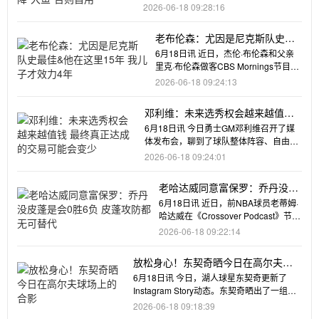
员市场和NBA选秀等多个
2026-06-18 09:28:16
老布伦森：尤因是尼克斯队史最
佳&他在这里15年 我儿子才效力4
6月18日讯 近日，杰伦·布伦森和父亲
年
里克·布伦森做客CBS Mornings节目。
里克·布伦森解释
2026-06-18 09:24:13
邓利维：未来选秀权会越来越值钱
最终真正达成的交易可能会变少
6月18日讯 今日勇士GM邓利维召开了媒
体发布会，聊到了球队整体阵容、自由球
员市场和NBA选秀等多个
2026-06-18 09:24:01
老哈达威同意富保罗：乔丹没皮
蓬是会0胜6负 皮蓬攻防都无可
6月18日讯 近日，前NBA球员老蒂姆·
替代
哈达威在《Crossover Podcast》节目
中，谈到了
2026-06-18 09:22:14
放松身心！东契奇晒今日在高尔夫球
场上的合影
6月18日讯 今日，湖人球星东契奇更新了
Instagram Story动态。东契奇晒出了一组他
在高尔
2026-06-18 09:18:39