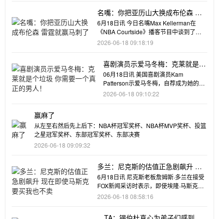
名嘴：你把亚历山大换成布伦森 雷
霆就赢马刺了
6月18日讯 今日名嘴Max Kellerman在
《NBA Courtside》播客节目中谈到了布
伦
2026-06-18 09:18:19
喜剧演员示爱马冬梅：克莱就是个
垃圾 你需要一个真正的男人！
06月18日讯 美国喜剧演员Kam
Patterson示爱马冬梅，自荐成为她的下
一任。独行侠球星克莱
2026-06-18 09:10:22
赢麻了
从左至右然后先上后下：NBA杯冠军奖杯、NBA杯MVP奖杯、投篮
之星冠军奖杯、东部冠军奖杯、东部决赛
2026-06-18 09:09:32
多兰：尼克斯的估值正急剧飙升 现
在即使马斯克要买我也不卖
6月18日讯 尼克斯老板詹姆斯·多兰在接受
FOX新闻采访时表示，即使埃隆·马斯克提
出收购球队，也没有
2026-06-18 08:58:16
TA：锡伯杜真心为弟子们感到高