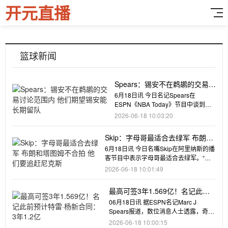
开元直播
篮球新闻
Spears：锡安不在鹈鹕的交易讨
论范围内 他们期望锡安能长期
6月18日讯 今日名记Spears在
留队
ESPN《NBA Today》节目中谈到了
鹈鹕。Spears在节
2026-06-18 10:03:20
Skip：字母哥最适合去绿军 布朗和
塔图姆不合拍 他们要追赶尼克斯
6月18日讯 今日名嘴Skip在阿里纳斯的播
客节目中表示字母哥最适合去绿军。“对
于字母哥来说，最适合
2026-06-18 10:01:49
最高可签3年1.569亿！名记此前
预计特雷·杨新合同：3年1.2亿
06月18日讯 据ESPN名记Marc J
Spears报道，数位消息人士透露，奇才
球星特雷·杨计划
2026-06-18 10:00:15