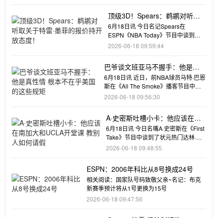
顶级3D！Spears：鹈鹕对听取
关于特雷·墨菲的报价持开放态
6月18日讯 今日名记Spears在
度！
ESPN《NBA Today》节目中谈到了
鹈鹕。Spears表示
2026-06-18 09:59:44
巴爷谈文班亚马不握手：他是真
性情 根本不在乎美国的这些规矩
6月18日讯 近日，前NBA球员马特·巴恩
斯在《All The Smoke》播客节目中，
谈到了圣安东
2026-06-18 09:56:30
A·史密斯吐槽小卡：他应该在南
加大和UCLA开堂课 教别人如何
6月18日讯 今日名嘴A·史密斯在《First
请假
Take》节目中谈到了状元热门达林·彼
得森以及快船球
2026-06-18 09:48:55
ESPN：2006年科比从8号换成24号
相关阅读：国家队号码致敬父亲~名记：布克
新赛季预计将从1号更换为15号
2026-06-18 09:47:56