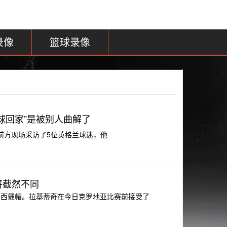
录像
篮球录像
球回家”是被别人曲解了
ic”在前方现场采访了5位英格兰球迷，他
将截然不同
，梅西戴帽。拉基蒂奇在今日克罗地亚比赛前接受了