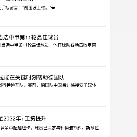
手写留言：“谢谢波士顿。”❤️
当选中甲第11轮最佳球员
列当选中甲第11轮最佳球员，他在球队客场击败定南
拉能在关键时刻帮助德国队
迎战科特迪瓦队，赛前，德国队中卫吕迪格接受了媒体
2032年+工资提升
奥斯竞争中超越纽卡，球员已决定与利物浦签约。斯基拉