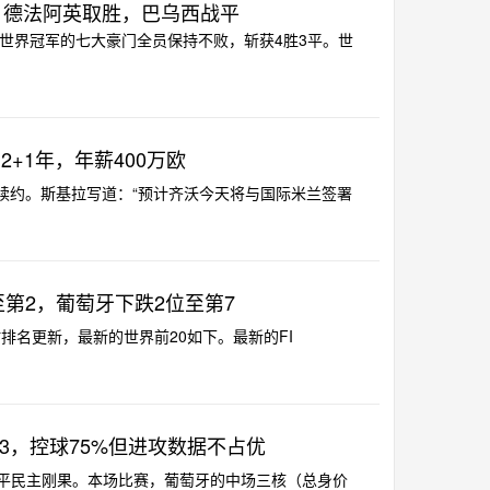
：德法阿英取胜，巴乌西战平
过世界冠军的七大豪门全员保持不败，斩获4胜3平。世
+1年，年薪400万欧
米续约。斯基拉写道：“预计齐沃今天将与国际米兰签署
至第2，葡萄牙下跌2位至第7
实时排名更新，最新的世界前20如下。最新的FI
3，控球75%但进攻数据不占优
-1战平民主刚果。本场比赛，葡萄牙的中场三核（总身价