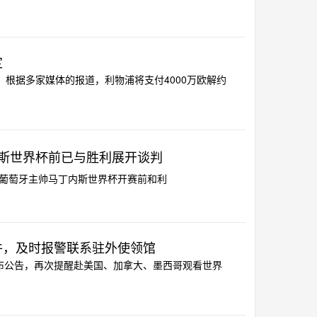
定
。根据多家媒体的报道，利物浦将支付4000万欧解约
内斯世界杯前已与胜利展开谈判
最新报道，葡萄牙主帅马丁内斯世界杯开赛前和利
件，及时报警联系驻外使领馆
”发布公告，再次提醒赴美国、加拿大、墨西哥观看世界