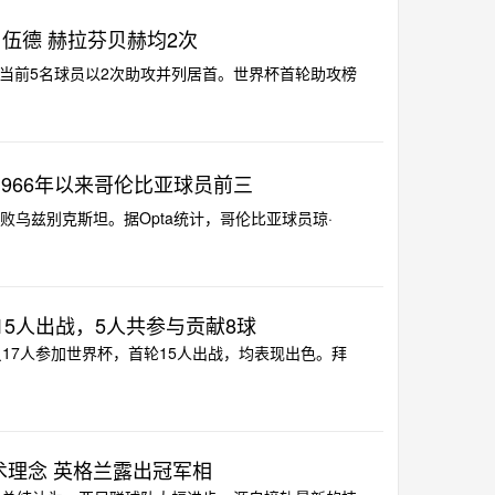
 伍德 赫拉芬贝赫均2次
示当前5名球员以2次助攻并列居首。世界杯首轮助攻榜
966年以来哥伦比亚球员前三
击败乌兹别克斯坦。据Opta统计，哥伦比亚球员琼·
15人出战，5人共参与贡献8球
员17人参加世界杯，首轮15人出战，均表现出色。拜
理念 英格兰露出冠军相