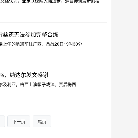
新闻总结认为，亚足联球队大幅进步，源自接轨最新的技
雷桑还无法参加完整合练
乘坐上午的航班前往广西，备战20日19时30分
鸣，纳达尔发文感谢
根廷3-0阿尔及利亚，梅西上演帽子戏法。赛后梅西
下一页
尾页