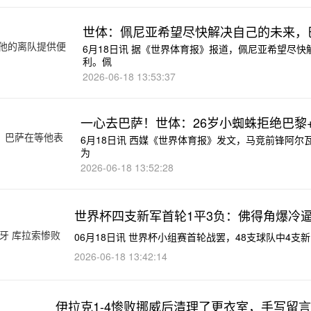
世体：佩尼亚希望尽快解决自己的未来，
6月18日讯 据《世界体育报》报道，佩尼亚希望尽
利。佩
2026-06-18 13:53:37
一心去巴萨！世体：26岁小蜘蛛拒绝巴黎
6月18日讯 西媒《世界体育报》发文，马竞前锋阿
为
2026-06-18 13:52:28
世界杯四支新军首轮1平3负：佛得角爆冷逼
06月18日讯 世界杯小组赛首轮战罢，48支球队中4支
2026-06-18 13:42:14
伊拉克1-4惨败挪威后清理了更衣室，手写留