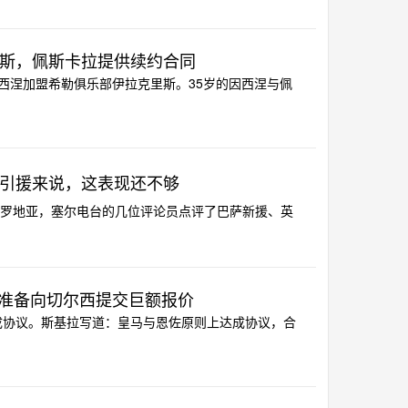
斯，佩斯卡拉提供续约合同
因西涅加盟希勒俱乐部伊拉克里斯。35岁的因西涅与佩
的引援来说，这表现还不够
败克罗地亚，塞尔电台的几位评论员点评了巴萨新援、英
准备向切尔西提交巨额报价
达成协议。斯基拉写道：皇马与恩佐原则上达成协议，合