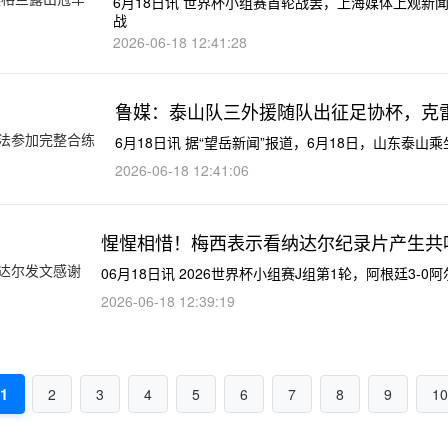
6月18日讯 世界杯小组赛首轮战罢，上海媒体上观
战
2026-06-18 12:41:28
鲁媒：泰山队三外援随队出征足协杯，克
6月18日讯 据“望岳新闻”报道，6月18日，山东泰山
2026-06-18 12:41:06
惺惺相惜！梅西表示看纳达尔纪录片产生共
06月18日讯 2026世界杯小组赛J组第1轮，阿
2026-06-18 12:39:19
1
2
3
4
5
6
7
8
9
10