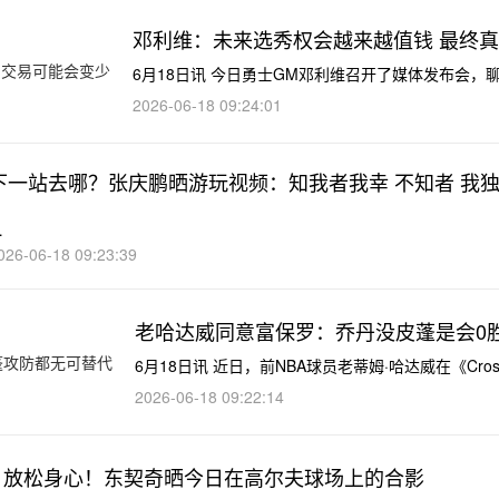
邓利维：未来选秀权会越来越值钱 最终
6月18日讯 今日勇士GM邓利维召开了媒体发布会，
2026-06-18 09:24:01
下一站去哪？张庆鹏晒游玩视频：知我者我幸 不知者 我
026-06-18 09:23:39
视频来源：微博@张庆鹏直播吧6月18日讯 张庆鹏更新社媒，晒出自己的
老哈达威同意富保罗：乔丹没皮蓬是会0胜
我独行。”根据此前的报道，张庆鹏已经离
6月18日讯 近日，前NBA球员老蒂姆·哈达威在《Cross
2026-06-18 09:22:14
放松身心！东契奇晒今日在高尔夫球场上的合影