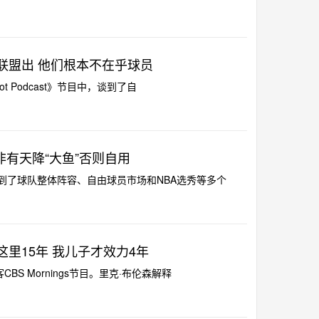
该联盟出 他们根本不在乎球员
ot Podcast》节目中，谈到了自
有天降“大鱼”否则自用
聊到了球队整体阵容、自由球员市场和NBA选秀等多个
里15年 我儿子才效力4年
BS Mornings节目。里克·布伦森解释