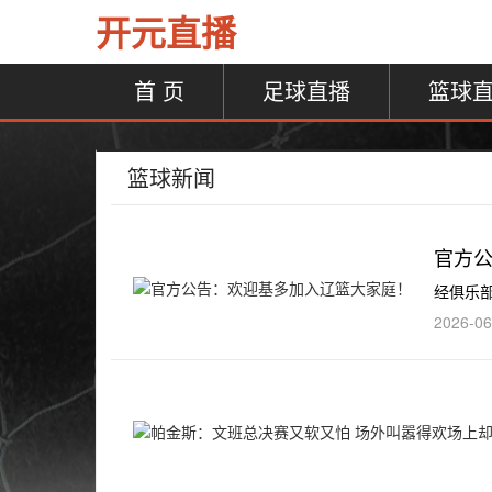
开元直播
首 页
足球直播
篮球
篮球新闻
官方
经俱乐部审
2026-06