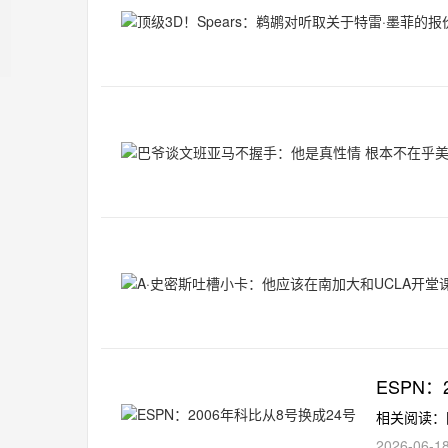
ESPN：
相关阅读：
2026-06-18