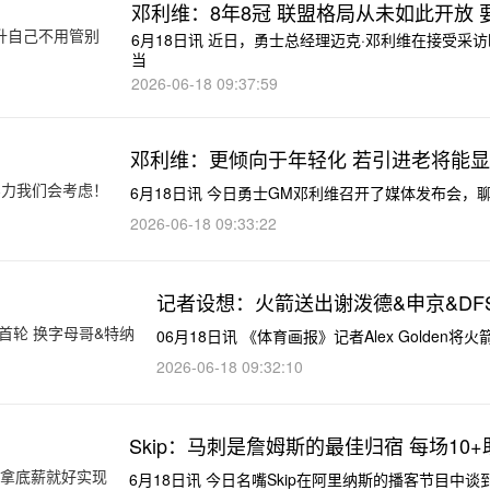
邓利维：8年8冠 联盟格局从未如此开放
6月18日讯 近日，勇士总经理迈克·邓利维在接受
当
2026-06-18 09:37:59
邓利维：更倾向于年轻化 若引进老将能
6月18日讯 今日勇士GM邓利维召开了媒体发布会，
2026-06-18 09:33:22
记者设想：火箭送出谢泼德&申京&DFS
06月18日讯 《体育画报》记者Alex Gold
2026-06-18 09:32:10
Skip：马刺是詹姆斯的最佳归宿 每场10
6月18日讯 今日名嘴Skip在阿里纳斯的播客节目中