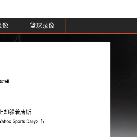
录像
篮球录像
ell
上却躲着唐斯
 Sports Daily》节