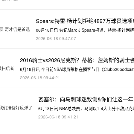
Spears:特雷·杨计划拒绝4897万球员
06月18日讯 名记Marc J Spears报道，特雷·杨
2026-06-18 09:47:07
2016骑士vs2026尼克斯？蒂格：詹姆斯的骑
6月18日讯 今日前NBA球员蒂格在播客节目《Club520podca
2026-06-18 09:44:21
瓦塞尔：向马刺球迷致谢&你们让这一年
6月18日讯 NBA总决赛，马刺以1-4大比分不敌尼
2026-06-18 09:41:21