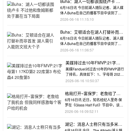
Buha：湖人一切都该围绕卢卡 不
过他和詹姆斯都处于赢在当下局面
6月16日讯 今日前湖人随队记者、湖人媒
体人Buha在自己的播客节目中谈到了湖
人。网友提问：“湖人在
2026-06-16 11:15:10
Buha：艾顿适合在湖人打替补而非
首发 湖人需引入能防文班大个子
6月16日讯 今日前湖人随队记者、湖人媒
体人Buha在自己的播客节目中谈到了如
何去限制文班亚马。Bu
2026-06-16 11:06:57
美媒排过去10年FMVP:21字母
第1 17KD第2 22库第3 布伦森4
美媒Fanduel对过去10年的FMVP进行
20詹第5
了排名，具体如下：1、字母哥 2021
年2、杜兰特 20
2026-06-16 10:50:37
格局打开~富保罗：老詹给了我
机会 但我同样感激每个客户给的
6月16日讯 近日，知名经纪人里奇·保
机会
罗在《Glass Half Full》节目中，谈到
了自己对客户
2026-06-16 09:52:11
湖记：消息人士称只有当多米诺
骨牌倒下后 才能看清休赛期局势
6月16日讯 今日，The Athletic湖人随