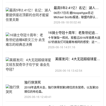
最高5年2.41亿！名记：湖人要
提供接近顶薪的合同才能留住里
06月17日讯 据HoopsHype名记
夫斯
Michael Scotto报道，联盟内部认
为，湖人至少要提
2026-06-18 00:02:46
16骑士夺冠十周年：老詹世纪追帽&
欧文三分 此生难忘的经典总决赛
十年弹指一挥间，观看过2016年骑勇大战
G7的朋友们可能都有相同的感受：这一切
仿佛就发生在昨天，至今
2026-06-16 14:01:16
美媒发问：4大无冠超级球星
文班东契奇华子坎宁安 谁会先
夺冠？
2026-06-16 13:42:54
独行侠哭死
2018年选秀大会，独行侠得到第3顺位的东契奇，以及第33
顺位的布伦森。
2026-06-16 12:49:41