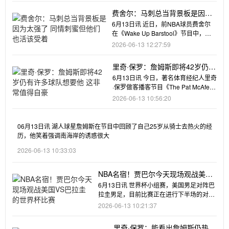
费舍尔：马刺总当背景板是因为
太强了 同情刺蜜但他们也活该受
6月13日讯 近日，前NBA球员费舍尔
着
在《Wake Up Barstool》节目中，谈
到了马刺总是成
2026-06-13 12:27:59
里奇·保罗：詹姆斯即将42岁仍有
许多球队想要他 这非常值得自豪
6月13日讯 今日，著名体育经纪人里奇
·保罗做客播客节目《The Pat McAfee
Show》，
2026-06-13 10:56:20
06月13日讯 湖人球星詹姆斯在节目中回顾了自己25岁从骑士去热火的经
历，他笑着强调南海岸的诱惑很大
2026-06-13 10:33:03
NBA名宿！贾巴尔今天现场观战美国
VS巴拉圭的世界杯比赛
6月13日讯 世界杯小组赛，美国男足对阵巴
拉圭男足，目前比赛正在进行下半场的对
决，美国男足暂时3比0
2026-06-13 10:21:37
里奇·保罗：能看出詹姆斯仍热爱