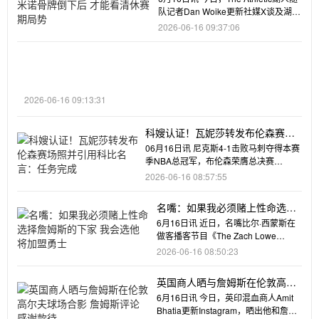
队记者Dan Woike更新社媒X谈及湖人
的休赛期
2026-06-16 09:37:06
2026-06-16 09:13:31
科嫂认证！瓦妮莎转发布伦森赛场
照并引用科比名言：任务完成
06月16日讯 尼克斯4-1击败马刺夺得本赛
季NBA总冠军，布伦森荣膺总决赛
FMVP。科比妻子瓦妮莎
2026-06-16 08:57:55
名嘴：如果我必须赌上性命选择
詹姆斯的下家 我会选他将加盟勇
6月16日讯 近日，名嘴比尔·西蒙斯在
士
做客播客节目《The Zach Lowe
Show》时谈到了湖
2026-06-16 08:50:23
英国商人晒与詹姆斯在伦敦高尔
夫球场合影 詹姆斯评论感谢款待
6月16日讯 今日，英印混血商人Amit
Bhatia更新Instagram，晒出他和詹姆