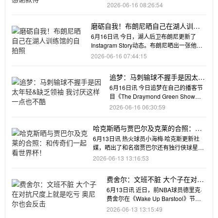
斯在英国伦
2026-06-16 08:26:54
磨砺自我！布朗尼晒自己在湖人训练
馆的自拍照
6月16日讯 今日，湖人后卫布朗尼更新了
Instagram Story动态。布朗尼晒出一张他在
湖人训
2026-06-16 07:44:15
追梦：马刺输球不握手是因太年
轻&缺乏领袖 我讨厌这样一点也
6月16日讯 今日追梦在自己的播客节
不酷
目《The Draymond Green Show》
中谈到了马刺
2026-06-16 06:30:59
哈克斯晒与贾巴尔及克莱的合照：和
传奇们一起看世界杯！
6月13日讯 热火球员小海梅·哈克斯更新社
媒，晒出了和名宿贾巴尔还有独行侠球星克
莱一同看世界杯的合照
2026-06-13 13:16:53
费舍尔：文班不脏 大个子在对抗
尺度上就是吃亏 奥尼尔也会反击
6月13日讯 近日，前NBA球员德里克·
费舍尔在《Wake Up Barstool》节目
中，谈到了文
2026-06-13 13:15:49