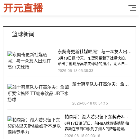
开元直播
篮球新闻
东契奇更新社媒晒照：与一众友人出现
在高尔夫球场
6月18日讯 今天，东契奇更新了社媒快拍，
晒出了他现身高尔夫球场的照片。湖人自媒
体PurpGold评
2026-06-18 05:38:33
骑士冠军队友打高尔夫：詹姆
斯耍宝搞怪 TT端来饮品 JR下
水捞球
2026-06-18 00:54:15
帕森斯：湖人若只留下东契奇&里
夫斯&詹姆斯不足以保持竞争力
6月17日讯 近日，前NBA球员钱德勒·帕
森斯在节目中谈到了湖人的阵容前景。帕
森斯表示：“如果
2026-06-18 00:03:16