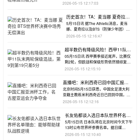
球场长达9年的职业生涯
2026-05-15 12:17:03
历史首次！TA：麦当娜 夏奇拉
BTS世界杯决赛中场秀无偿演出
5月15日讯 据The Athletic消息，麦当
娜、夏奇拉以及BTS（防弹少年团）世
界杯决赛中场秀
2026-05-15 12:16:47
超半数仍有降级风险！西甲11队末
两轮保级混战，第9到第19只差5分
05月15日讯 西甲赛季接近尾声，比赛仅
剩2轮，但欧战和保级形势依然错综复
杂，共11支球队都还有降级
2026-05-15 12:15:10
直播吧：米利西奇已回中国汇报亚
洲杯工作，名古屋亚运会力争夺金
北京时间5月15日获悉，中国女足澳大利
亚籍主教练米利西奇近日已回到中国，准
备带队参加新一期武汉集训（
2026-05-15 12:12:16
长友佑都谈入选日本队世界杯名单
理由：能够帮助球队战胜逆境
5月15日讯 日本队将在北京时间今天下午
13时公布世界杯参赛名单。据日媒
Sponichi报道，39岁
2026-05-15 12:10:40