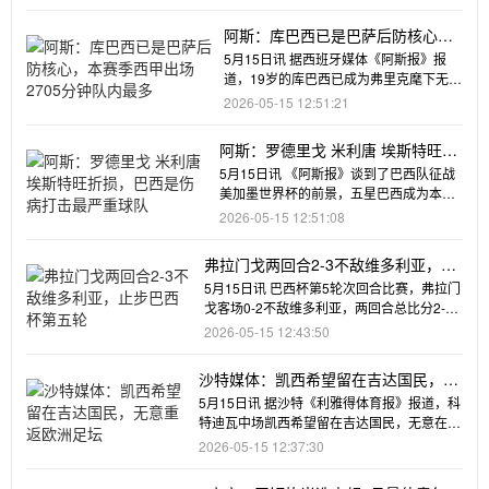
阿斯：库巴西已是巴萨后防核心，
本赛季西甲出场2705分钟队内最多
5月15日讯 据西班牙媒体《阿斯报》报
道，19岁的库巴西已成为弗里克麾下无可
撼动的后防核心，本赛季西
2026-05-15 12:51:21
阿斯：罗德里戈 米利唐 埃斯特旺折
损，巴西是伤病打击最严重球队
5月15日讯 《阿斯报》谈到了巴西队征战
美加墨世界杯的前景，五星巴西成为本届
赛事受伤病打击最严重的球
2026-05-15 12:51:08
弗拉门戈两回合2-3不敌维多利亚，止
步巴西杯第五轮
5月15日讯 巴西杯第5轮次回合比赛，弗拉门
戈客场0-2不敌维多利亚，两回合总比分2-3
出局。首回合
2026-05-15 12:43:50
沙特媒体：凯西希望留在吉达国民，无
意重返欧洲足坛
5月15日讯 据沙特《利雅得体育报》报道，科
特迪瓦中场凯西希望留在吉达国民，无意在今
夏重返欧洲。此前
2026-05-15 12:37:30