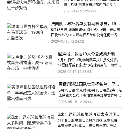
对话
道，哈维·阿隆索与切尔西的初步会
谈，被后者内部认
2026-05-15 12:26:24
法国队世界杯名单没有马赛球员，1986
年之后首次
5月15日讯 据法国媒体《队报》报道，德尚周
四晚公布的26人世界杯名单中没有任何一名马
赛球员，这是近
2026-05-15 12:24:52
回声报：多达10人今夏或离开利物
浦，麦卡 琼斯在市场上会很值钱
5月15日讯 《利物浦回声报》撰文分析，
今夏红军或有多达10名球员离队，为新援
腾出阵容空间。去年夏窗
2026-05-15 12:23:54
黄健翔谈法国队世界杯名单：早早
敲定大家痛快，透露出德尚自信
5月15日讯 北京时间5月15日凌晨2点，法
国队官方公布了参加本届美加墨世界杯的
26人最终名单。姆巴
2026-05-15 12:20:44
B席：界外球和角球浪费太多时间，
踢足球像打橄榄球居然被允许
5月15日讯 曼城队长贝尔纳多·席尔瓦将于
本赛季结束后离队，结束自己在伊蒂哈德