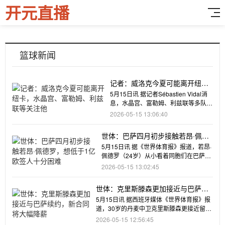
开元直播
篮球新闻
记者：威洛克今夏可能离开纽
卡，水晶宫、富勒姆、利兹联等
5月15日讯 据记者Sébastien Vidal消
关注他
息，水晶宫、富勒姆、利兹联等多队密
切关注威洛克动
2026-05-15 13:06:40
世体：巴萨四月初步接触若昂·佩德
罗，想低于1亿欧签人十分困难
5月15日讯 据《世界体育报》报道，若昂·
佩德罗（24岁）从小看着同胞们在巴萨取
得成功，罗纳尔迪尼奥
2026-05-15 13:02:45
世体：克里斯滕森更加接近与巴萨续
约，新合同将大幅降薪
5月15日讯 据西班牙媒体《世界体育报》报
道，30岁的丹麦中卫克里斯滕森更接近留在
巴萨了，尽管几周前
2026-05-15 12:56:45