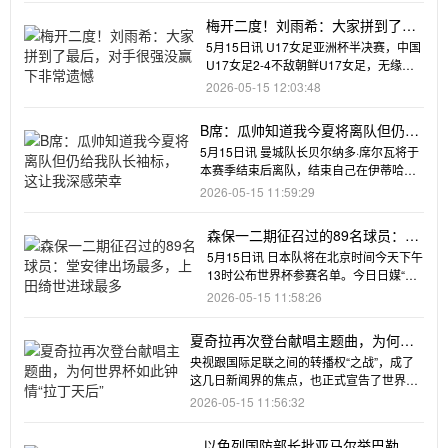
梅开二度！刘雨希：大家拼到了最
后，对手很强没赢下非常遗憾
5月15日讯 U17女足亚洲杯半决赛，中国
U17女足2-4不敌朝鲜U17女足，无缘决
赛。据《足球报》
2026-05-15 12:03:48
B席：瓜帅知道我今夏将离队但仍给
我队长袖标，这让我深感荣幸
5月15日讯 曼城队长贝尔纳多·席尔瓦将于
本赛季结束后离队，结束自己在伊蒂哈德
球场长达9年的职业生涯
2026-05-15 11:59:29
森保一二期征召过的89名球员：堂
安律出场最多，上田绮世进球最多
5月15日讯 日本队将在北京时间今天下午
13时公布世界杯参赛名单。今日日媒“日
刊体育”列出了森保一第
2026-05-15 11:58:26
夏奇拉再次登台献唱主题曲，为何世
界杯如此钟情“拉丁天后”
央视跟国际足联之间的转播权“之战”，成了
这几日新闻界的焦点，也正式宣告了世界杯
大赛的临近。还有几周，
2026-05-15 11:56:32
以色列国防部长批亚马尔举巴勒斯