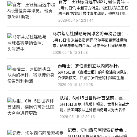
官方：王钰栋当选中超3月最佳青年球
员，他贡献3球1助攻
5月15日讯 中超官方消息，浙江队球员王钰
栋当选中超3月最佳青年球员，他在3月贡献
3球1助攻。王钰栋
2026-05-15 12:31:44
马尔蒂尼社媒晒与网球名将辛纳合照：头
号选手
5月15日讯 米兰名宿保罗·马尔蒂尼更新社媒动
态，晒出与辛纳的合照。马尔蒂尼社媒晒出与意
大利网球名将
2026-05-15 12:31:08
泰晤士：罗伯逊树立队内的标杆，将
以传奇身份告别利物浦
5月15日讯 《泰晤士报》的利物浦资深队记
乔伊斯撰文，回顾了罗伯逊的利物浦生涯。
这位苏格兰左后卫年少
2026-05-15 12:29:28
队报：6月15日世界杯首战前，德尚
仍可对法国大名单进行更改
5月15日讯 据《队报》报道，世界杯首战之
前，法国国家队主帅德尚仍可以对大名单进
行更改。德尚是最早公
2026-05-15 12:29:16
记者：切尔西与阿隆索初步会谈
被认为是积极的，未来将进一步
5月15日讯 据记者Sébastien Vidal报