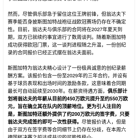
然而，尽管俱乐部急于留住这位王牌前锋，但翁达夫下
赛季能否身披斯图加特战袍征战欧冠赛场仍存在不确定
性。目前，翁达夫与俱乐部的合同将在2027年夏天到
期，双方已就续约事宜进行了数周谈判。随着斯图加特
成功获得欧冠门票，这一谈判进程随之升温，一份创纪
录的合同报价已经正式摆在翁达夫面前。
斯图加特为翁达夫精心设计了一份极具诚意的创纪录薪
酬方案。该报价包含一份至2029年的三年合约，并设有
基于球员表现和出场时间的激励条款，这意味着合同期
最长可自动延续至2030年。在薪资待遇方面，
俱乐部计
划将翁达夫的年薪从目前的450万欧元提升至约550万欧
元，旨在确立其在队内的顶薪地位。更为引人注目的
是，斯图加特还额外提供了约200万欧元的签字费，只要
翁达夫完成签约即可一次性获得。
尽管报价诱人，但是
由于双方在签字费等合同细节上仍存在分歧，在本周六
德国杯决赛之前达成共识的可能性极小。