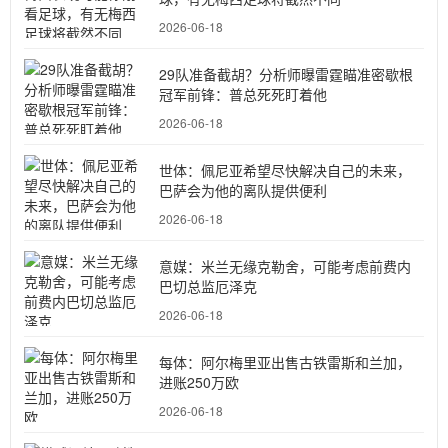
2026-06-18
29队准备截胡？分析师曝雷霆瞄准密歇根
冠军前锋：普总死死盯着他
2026-06-18
世体：佩尼亚希望尽快解决自己的未来，
巴萨会为他的离队提供便利
2026-06-18
意媒：米兰无缘克勒舍，可能考虑前费内
巴切总监厄泽克
2026-06-18
每体：阿尔梅里亚出售古铁雷斯和兰加，
进账250万欧
2026-06-18