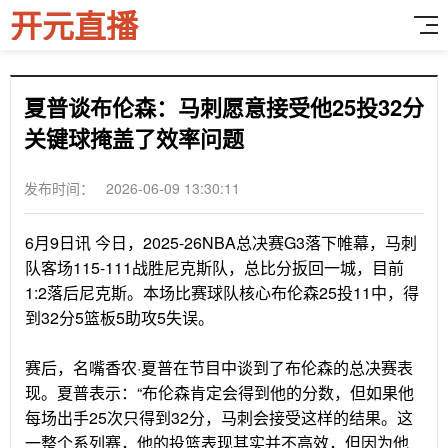
开元直播
夏普谈布伦森：马刺愿意接受他25投32分
关键球掩盖了效率问题
发布时间： 2026-06-09 13:30:11
6月9日讯
今日，2025-26NBA总决赛G3落下帷幕，马刺
队客场115-111战胜尼克斯队，总比分扳回一城，目前
1:2落后尼克斯。本场比赛球队核心布伦森25投11中，得
到32分5篮板5助攻5失误。
赛后，名嘴香农·夏普在节目中谈到了布伦森的总决赛表
现。夏普表示：“布伦森肯定会得到他的分数，但如果他
每场出手25次只得到32分，马刺会接受这样的结果。这
一整个系列赛，他的投篮表现其实并不高效，但因为他