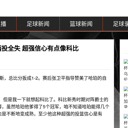
直播
足球新闻
篮球新闻
足球
投全失 超强信心有点像科比
克尼克斯，总比分扳成1-2。赛后张卫平指导赞美了哈珀的自
进，但是我一下就想起科比了。科比新秀时期对阵爵士的
得，虽然哈珀他爹得了5个冠军，咱不知道哈珀能得几个
也是不断地变成熟，至少他这种超强的投篮信心是有