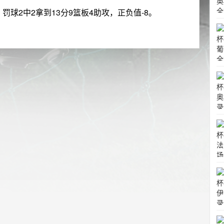
、罚球2中2拿到13分9篮板4助攻，正负值-8。