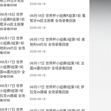
2026-06-18
06月18日 世界杯小组赛K组第1轮 葡
萄牙vs民主刚果 全场录像回放
2026-06-18
06月17日 世界杯小组赛J组第1轮 奥
地利vs约旦 全场录像回放
2026-06-18
06月17日 世界杯小组赛I组第1轮 法
国vs塞内加尔 全场录像回放
2026-06-18
06月17日 世界杯小组赛I组第1轮 伊
拉克vs挪威 全场录像回放
2026-06-18
06月17日 世界杯小组赛J组第1轮 阿