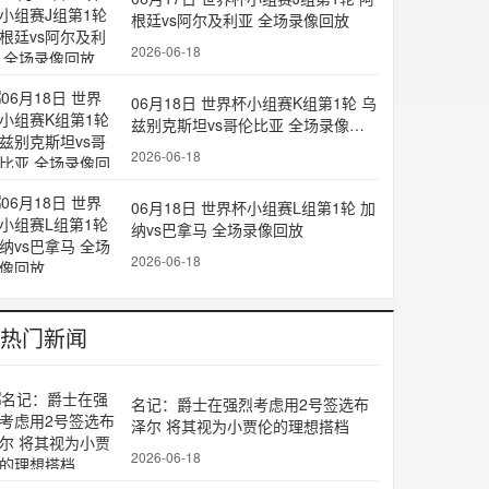
根廷vs阿尔及利亚 全场录像回放
2026-06-18
06月18日 世界杯小组赛K组第1轮 乌
兹别克斯坦vs哥伦比亚 全场录像回
放
2026-06-18
06月18日 世界杯小组赛L组第1轮 加
纳vs巴拿马 全场录像回放
2026-06-18
热门新闻
名记：爵士在强烈考虑用2号签选布
泽尔 将其视为小贾伦的理想搭档
2026-06-18