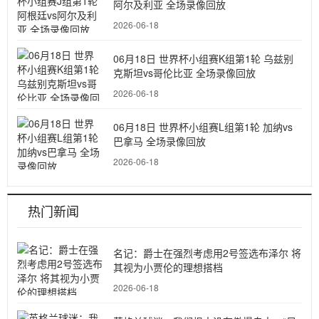
阿尔及利亚 全场录像回放
2026-06-18
06月18日 世界杯小组赛K组第1轮 乌兹别
克斯坦vs哥伦比亚 全场录像回放
2026-06-18
06月18日 世界杯小组赛L组第1轮 加纳vs
巴拿马 全场录像回放
2026-06-18
热门新闻
名记：爵士在强烈考虑用2号签选布泽尔 将
其视为小贾伦的理想搭档
2026-06-18