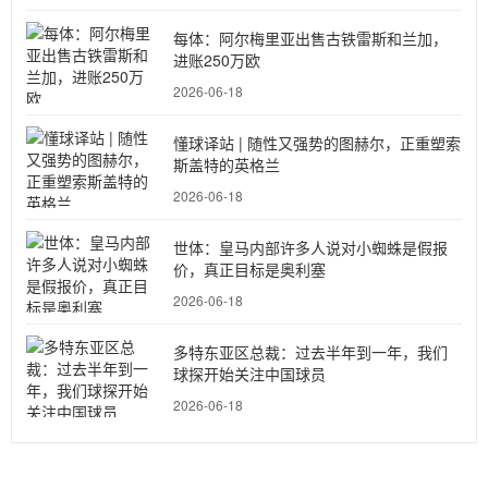
每体：阿尔梅里亚出售古铁雷斯和兰加，
进账250万欧
2026-06-18
懂球译站 | 随性又强势的图赫尔，正重塑索
斯盖特的英格兰
2026-06-18
世体：皇马内部许多人说对小蜘蛛是假报
价，真正目标是奥利塞
2026-06-18
多特东亚区总裁：过去半年到一年，我们
球探开始关注中国球员
2026-06-18