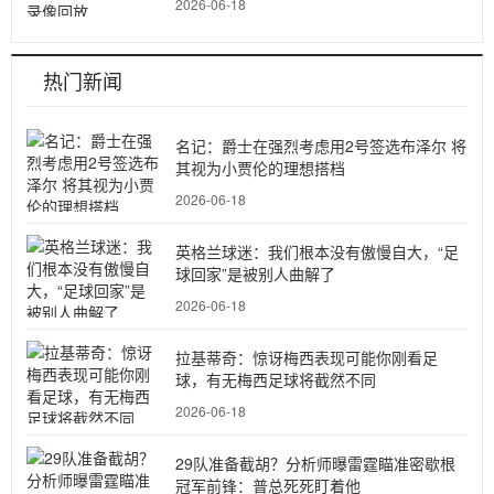
2026-06-18
热门新闻
名记：爵士在强烈考虑用2号签选布泽尔 将
其视为小贾伦的理想搭档
2026-06-18
英格兰球迷：我们根本没有傲慢自大，“足
球回家”是被别人曲解了
2026-06-18
拉基蒂奇：惊讶梅西表现可能你刚看足
球，有无梅西足球将截然不同
2026-06-18
29队准备截胡？分析师曝雷霆瞄准密歇根
冠军前锋：普总死死盯着他