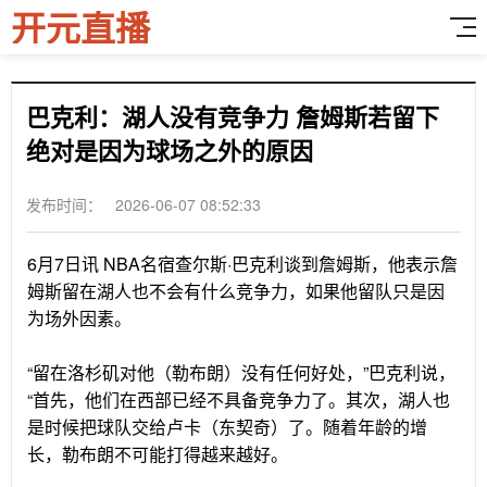
开元直播
巴克利：湖人没有竞争力 詹姆斯若留下
绝对是因为球场之外的原因
发布时间： 2026-06-07 08:52:33
6月7日讯 NBA名宿查尔斯·巴克利谈到詹姆斯，他表示詹
姆斯留在湖人也不会有什么竞争力，如果他留队只是因
为场外因素。
“留在洛杉矶对他（勒布朗）没有任何好处，”巴克利说，
“首先，他们在西部已经不具备竞争力了。其次，湖人也
是时候把球队交给卢卡（东契奇）了。随着年龄的增
长，勒布朗不可能打得越来越好。