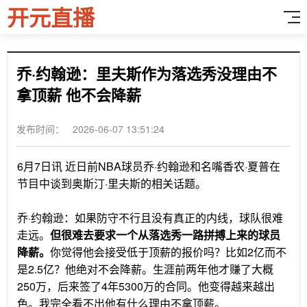
开元直播
乔·约翰逊：里夫斯作为落选秀没理由不
拿顶薪 他不会降薪
发布时间： 2026-06-07 13:51:24
6月7日讯
近日前NBA球员乔·约翰逊和名嘴香农·夏普在
节目中谈到奥斯汀·里夫斯的相关话题。
乔·约翰逊：如果防守不行且没有真正的内线，球队很难
走远。
但很难去要求一个从落选秀一路拼搏上来的球员
降薪。
你觉得他会接受低于顶薪的报价吗？比如2亿而不
是2.5亿？他绝对不会降薪。生涯前两年他才赚了大概
250万，后来签了4年5300万的合同。他变得越来越出
色。我完全看不出他有什么理由不拿顶薪。