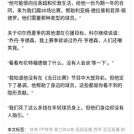
“他可能很向往英超和伦敦生活，给他一份为期一年的合
同，来为我们踢35场比赛，帮助利亚姆-德拉普和若昂-佩
德罗。他们需要那种类型的球员。”
关于切尔西夏季的其他潜在引援目标，科尔继续说道：
“乔丹-亨德森，我上赛季就说过乔丹-亨德森，人们还嘲
笑我。”
“看看布伦特福德做了什么，没有人会说‘等一下’。”
“我知道他没有在《当日比赛》节目中大放异彩。但他定
下了基调，他帮助了身边的球员，这些都是你看不到的
隐形贡献。”
“我们花了这么多钱在年轻球员身上，但他们身边却没有
人指引。”
本文标签：
体育
PP体育
聚力体st育
英超直播
西甲
亚冠直播
欧