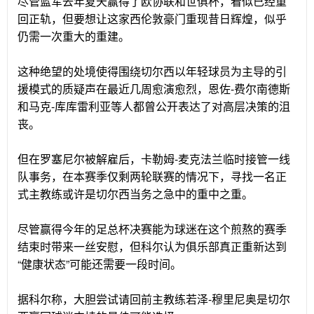
尽管蓝军去年夏天赢得了欧协联和世俱杯，看似已经重
回正轨，但要想让这家西伦敦豪门重现昔日辉煌，似乎
仍需一次重大的重建。
这种绝望的处境使得围绕切尔西以年轻球员为主导的引
援模式的质疑声在最近几周愈演愈烈，恩佐-费尔南德斯
和马克-库库雷利亚等人都曾公开表达了对高层决策的沮
丧。
但在罗塞尼尔被解雇后，卡勒姆-麦克法兰临时接管一线
队事务，在本赛季仅剩两轮联赛的情况下，寻找一名正
式主教练或许是切尔西当务之急中的重中之重。
尽管赢得今年的足总杯决赛能为球迷在这个煎熬的赛季
结束时带来一丝安慰，但科尔认为俱乐部真正重新达到
“健康状态”可能还需要一段时间。
据科尔称，大胆尝试请回前主教练若泽-穆里尼奥是切尔