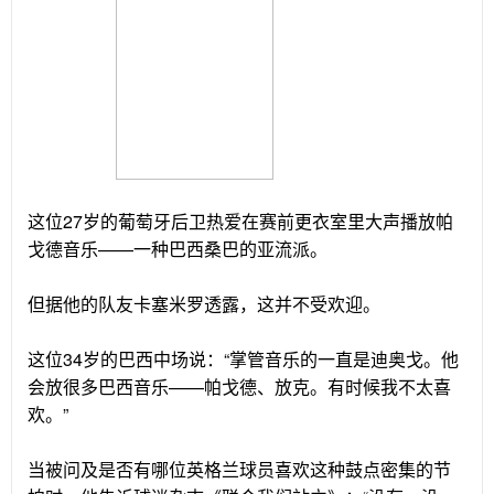
这位27岁的葡萄牙后卫热爱在赛前更衣室里大声播放帕
戈德音乐——一种巴西桑巴的亚流派。
但据他的队友卡塞米罗透露，这并不受欢迎。
这位34岁的巴西中场说：“掌管音乐的一直是迪奥戈。他
会放很多巴西音乐——帕戈德、放克。有时候我不太喜
欢。”
当被问及是否有哪位英格兰球员喜欢这种鼓点密集的节