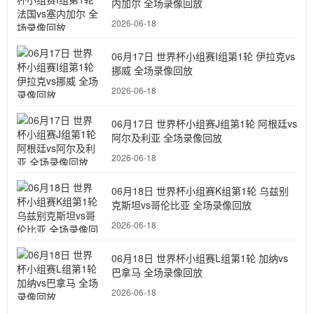
内加尔 全场录像回放
2026-06-18
06月17日 世界杯小组赛I组第1轮 伊拉克vs
挪威 全场录像回放
2026-06-18
06月17日 世界杯小组赛J组第1轮 阿根廷vs
阿尔及利亚 全场录像回放
2026-06-18
06月18日 世界杯小组赛K组第1轮 乌兹别
克斯坦vs哥伦比亚 全场录像回放
2026-06-18
06月18日 世界杯小组赛L组第1轮 加纳vs
巴拿马 全场录像回放
2026-06-18