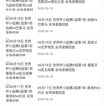
克斯坦vs哥伦比亚 全场录像回放
2026-06-18
06月18日 世界杯小组赛L组第1轮 加纳vs
巴拿马 全场录像回放
2026-06-18
06月18日 世界杯小组赛L组第1轮 英格兰
vs克罗地亚 全场录像回放
2026-06-18
06月18日 世界杯小组赛K组第1轮 葡萄牙
vs民主刚果 全场录像回放
2026-06-18
06月17日 世界杯小组赛J组第1轮 奥地利vs
约旦 全场录像回放
2026-06-18