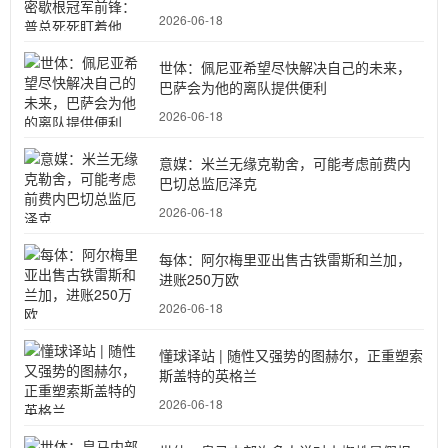
2026-06-18
世体：佩尼亚希望尽快解决自己的未来，
巴萨会为他的离队提供便利
2026-06-18
意媒：米兰无缘克勒舍，可能考虑前费内
巴切总监厄泽克
2026-06-18
每体：阿尔梅里亚出售古铁雷斯和兰加，
进账250万欧
2026-06-18
懂球译站 | 随性又强势的图赫尔，正重塑索
斯盖特的英格兰
2026-06-18