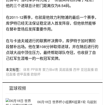
他的三个进球总计射门距离仅为8.54码。
在2011-12赛季，也就是他效力利物浦的最后一个赛季，
库伊特已经无法保证稳定进入首发阵容，但他依然能够
在替补登场后发挥重要作用。
在与卡迪夫城进行的联赛杯决赛中，库伊特于加时赛阶
段替补出场。他在第108分钟取得进球，并在随后进行的
点球大战中顶住压力，最终帮助球队夺冠，也收获了自
己红军生涯唯一的一枚冠军奖牌。
本文标签：
体育
PP体育
聚力体st育
英超直播
西甲
亚冠直播
欧
冠直播
德甲直播
欧联杯
篮球视频
06月18日 世界杯小组赛K组第1轮 乌兹别