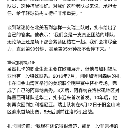
队员，这种搭配很好。对我们这些老队员来说，承担责
任、给年轻球员树立榜样非常重要。”
谈到球迷将在北美看到怎样一支瑞士队时，扎卡给出了
自己的答案。他表示：“我们会是一支真正团结的球队，
无论场上还是场下都会紧紧团结在一起。我们会拼尽全
力，直到第90分钟，甚至第95分钟都不会停下来。”
重返加利福尼亚
虽然扎卡的职业生涯主要在欧洲展开，但他与加利福尼
亚也有一段特殊联系。2016年7月，刚刚加盟阿森纳的扎
卡在旧金山湾区举行的美职联全明星赛中替补登场，完
成了自己的阿森纳首秀。3天后，阿森纳在洛杉矶地区对
阵墨西哥球队芝华士，扎卡迎来首次首发。10年后，他
将再次回到加利福尼亚。瑞士队将在6月13日于旧金山湾
区迎来首场比赛，5天后则前往洛杉矶出战。
扎卡回忆道：“我现在还记得很清楚，那是一段非常棒的