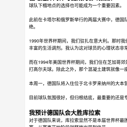
球队下榻地点的选择也可能成为一个重要因素。
此前在卡塔尔和俄罗斯举行的两届大赛中，德国
绝。
1990年世界杯期间，我们驻扎在意大利。那时
丰富的生活调剂。我认为这对球员的心理状态非
而在1994年美国世界杯期间，我们住在芝加哥
打高尔夫球。除此之外，那个混凝土建筑就像一
本周一，德国队将入住位于北卡罗来纳州的大本
目前球队氛围很好，但归根结底，最重要的还是
我预计德国队会大胜库拉索
对于德国队来说，库拉索显然不是本届世界杯最