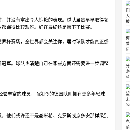
时，并没有拿出令人惊艳的表现。球队虽然早早取得领
队都踢得比较艰难。好在最终还是赢下了比赛。
世界杯赛场，全世界都会关注你，届时球队才能真正感
界冠军。球队也清楚自己在哪些方面还需要进一步调整
名经验丰富的球员，而如今的德国队则拥有更多年轻球
段。他们或许还不是基米希、克罗斯或京多安那样级别