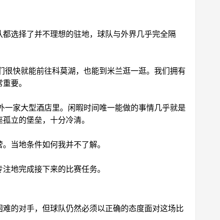
队都选择了并不理想的驻地，球队与外界几乎完全隔
我们很快就能前往科莫湖，也能到米兰逛一逛。我们拥有
常重要。
郊外一家大型酒店里。闲暇时间唯一能做的事情几乎就是
座孤立的堡垒，十分冷清。
营。当地条件如何我并不了解。
专注地完成接下来的比赛任务。
困难的对手，但球队仍然必须以正确的态度面对这场比