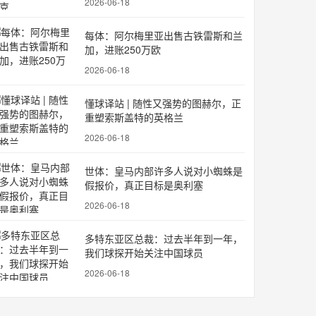
2026-06-18
每体：阿尔梅里亚出售古铁雷斯和兰
加，进账250万欧
2026-06-18
懂球译站 | 随性又强势的图赫尔，正
重塑索斯盖特的英格兰
2026-06-18
世体：皇马内部许多人说对小蜘蛛是
假报价，真正目标是奥利塞
2026-06-18
多特东亚区总裁：过去半年到一年，
我们球探开始关注中国球员
2026-06-18