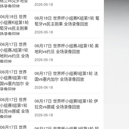
2026-06-18
06月18日 世界杯小组赛K组第1轮 葡
萄牙vs民主刚果 全场录像回放
2026-06-18
06月17日 世界杯小组赛J组第1轮 奥
地利vs约旦 全场录像回放
2026-06-18
06月17日 世界杯小组赛I组第1轮 法
国vs塞内加尔 全场录像回放
2026-06-18
06月17日 世界杯小组赛I组第1轮 伊
拉克vs挪威 全场录像回放
2026-06-18
06月17日 世界杯小组赛J组第1轮 阿